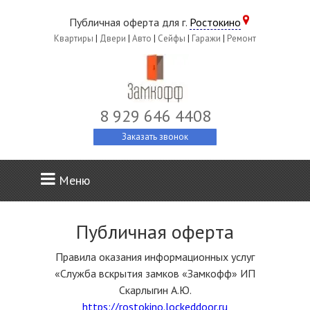
Публичная оферта для г.
Ростокино
Квартиры
|
Двери
|
Авто
|
Сейфы
|
Гаражи
|
Ремонт
8 929 646 4408
Заказать звонок
Меню
Публичная оферта
Правила оказания информационных услуг
«Служба вскрытия замков «Замкофф» ИП
Скарлыгин А.Ю.
https://rostokino.lockeddoor.ru