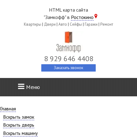
HTML карта сайта
"Замкофф" в
Ростокино
Квартиры
|
Двери
|
Авто
|
Сейфы
|
Гаражи
|
Ремонт
8 929 646 4408
Заказать звонок
Меню
Главная
Вскрыть замок
Вскрыть дверь
Вскрыть машину